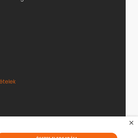
tételek
×