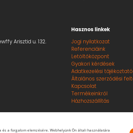
Hasznos linkek
ffy Arisztid u. 132.
Jogi nyilatkozat
Referenciáink
Letöltőközpont
Gyakori kérdések
Adatkezelési tájékoztató
Általános szerződési fel
Kapcsolat
Termékeinkről
Házhozszállítás
nden jog fenntartva.
a és a forgalom elemzésére. Webhelyünk Ön általi használatára