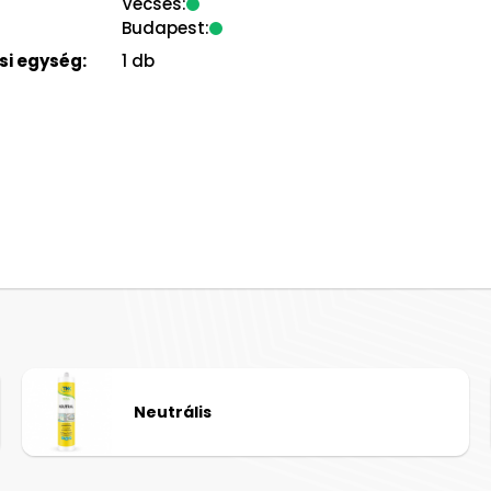
Vecsés:
Budapest:
i egység:
1 db
Neutrális