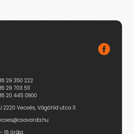
36 29 350 222
36 29 703 511
36 20 445 0900
U 2220 Vecsés, Vágóhíd utca 11.
ecses@csavarda.hu
- 16 óráig