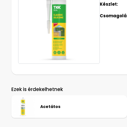
Készlet:
Csomagolás
Ezek is érdekelhetnek
Acetátos