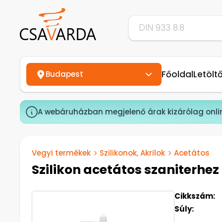
Főoldal
Letölt
Budapest
A webáruházban megjelenő árak kizárólag onli
Vegyi termékek
Szilikonok, Akrilok
Acetátos
Szilikon acetátos szaniterhez
Cikkszám:
Súly: