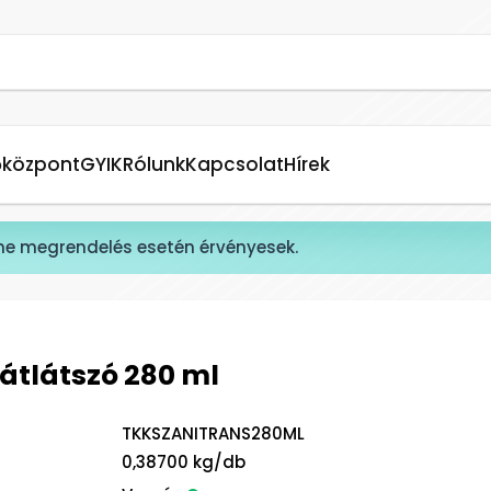
őközpont
GYIK
Rólunk
Kapcsolat
Hírek
ne megrendelés esetén érvényesek.
 átlátszó 280 ml
TKKSZANITRANS280ML
0,38700 kg/db