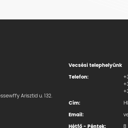
Vecsési telephelyünk
Telefon:
+
+
+
sewffy Arisztid u. 132.
Cím:
H
Email:
v
Hétfő - Péntek:
8 