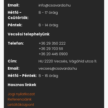
Email:
info@csavarda.hu
Hétfő -
8 - 17 óráig
Csütörtök:
Péntek:
8 - 14 óráig
Vecsési telephelyünk
Telefon:
+36 29 350 222
+36 29 703 511
+36 20 445 0900
Cím:
HU 2220 Vecsés, Vágóhíd utca 11.
Email:
vecses@csavarda.hu
Hétfő - Péntek:
8 - 16 óráig
Hasznos linkek
Jogi nyilatkozat
Referenciáink
Letöltőközpont