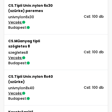
CS.Tipli Univ.nylon 6x30
(szürke) peremes
CsE: 100 db
univnylon6x30
Vecsés:
Budapest:
CS.Műanyag tipli
szögletes 8
CsE: 100 db
szegletes8
Vecsés:
Budapest:
CS.Tipli Univ.nylon 8x40
(szürke)
CsE: 100 db
univnylon8x40
Vecsés:
Budapest:
Keretrögzítő