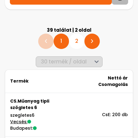
39 találat | 2 oldal
1
2
Nettó ár
Termék
Csomagolás
CS.Műanyag tipli
szögletes 6
CsE: 200 db
szegletes6
Vecsés:
Budapest: