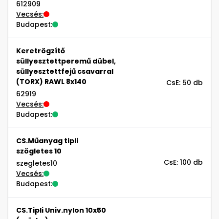
612909
Vecsés:
Budapest:
Keretrögzítő
süllyesztettperemű dübel,
süllyesztettfejű csavarral
(TORX) RAWL 8x140
CsE: 50 db
62919
Vecsés:
Budapest:
CS.Műanyag tipli
szögletes 10
CsE: 100 db
szegletes10
Vecsés:
Budapest:
CS.Tipli Univ.nylon 10x50