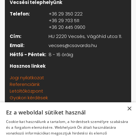
Vecsési telephelyünk
Telefon:
+36 29 350 222
+36 29 703 511
+36 20 445 0900
Cím:
HU 2220 Vecsés, Vágóhíd utca 11.
Email:
vecses@csavarda.hu
Hétfő - Péntek:
8 - 16 óráig
Hasznos linkek
Jogi nyilatkozat
Referenciáink
Letöltőközpont
Gyakori kérdések
Adatkezelési tájékoztató
×
Általános szerződési feltételek
Ez a weboldal sütiket használ
Kapcsolat
Cookie-kat használunk a tartalom, a hirdetések személyre szabására
Termékeinkről
és a forgalom elemzésére. Webhelyünk Ön általi használatára
Házhozszállítás
vonatkozó információkat megosztjuk hirdetési és elemző