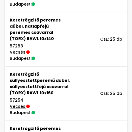
Budapest:
Keretrögzítő peremes
dübel, hatlapfejű
peremes csavarral
(TORX) RAWL 10x140
CsE: 25 db
57258
Vecsés:
Budapest:
Keretrögzítő
süllyesztettperemű dübel,
süllyesztettfejű csavarral
(TORX) RAWL 10x160
CsE: 25 db
57254
Vecsés:
Budapest:
Keretrögzítő peremes