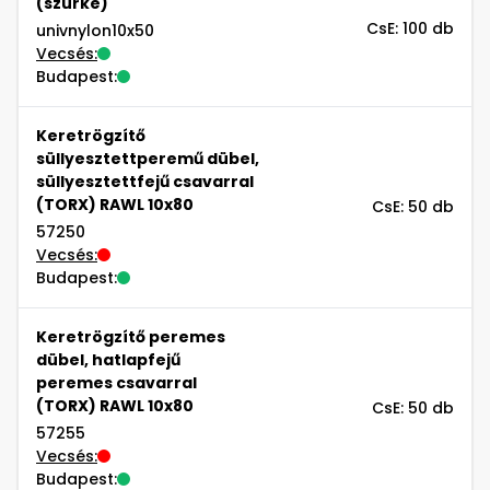
(szürke)
CsE: 100 db
univnylon10x50
Vecsés:
Budapest:
Keretrögzítő
süllyesztettperemű dübel,
süllyesztettfejű csavarral
(TORX) RAWL 10x80
CsE: 50 db
57250
Vecsés:
Budapest:
Keretrögzítő peremes
dübel, hatlapfejű
peremes csavarral
(TORX) RAWL 10x80
CsE: 50 db
57255
Vecsés:
Budapest: