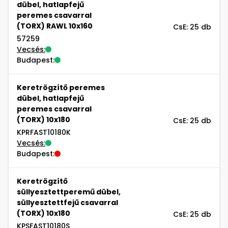
dübel, hatlapfejű
peremes csavarral
(TORX) RAWL 10x160
CsE: 25 db
57259
Vecsés:
Budapest:
Keretrögzítő peremes
dübel, hatlapfejű
peremes csavarral
(TORX) 10x180
CsE: 25 db
KPRFAST10180K
Vecsés:
Budapest:
Keretrögzítő
süllyesztettperemű dübel,
süllyesztettfejű csavarral
(TORX) 10x180
CsE: 25 db
KPSFAST10180S