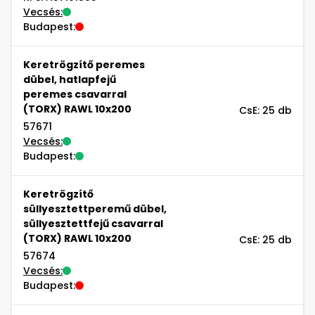
Vecsés:
Budapest:
Keretrögzítő peremes
dübel, hatlapfejű
peremes csavarral
(TORX) RAWL 10x200
CsE: 25 db
57671
Vecsés:
Budapest:
Keretrögzítő
süllyesztettperemű dübel,
süllyesztettfejű csavarral
(TORX) RAWL 10x200
CsE: 25 db
57674
Vecsés:
Budapest: