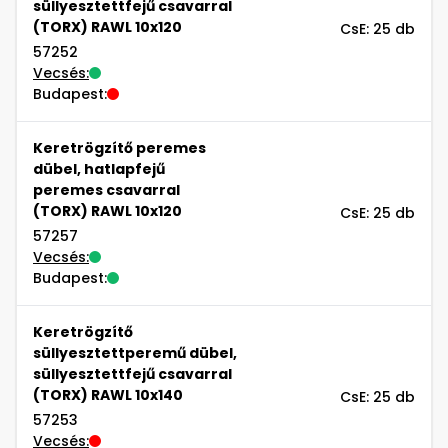
süllyesztettfejű csavarral
(TORX) RAWL 10x120
CsE: 25 db
57252
Vecsés:
Budapest:
Keretrögzítő peremes
dübel, hatlapfejű
peremes csavarral
(TORX) RAWL 10x120
CsE: 25 db
57257
Vecsés:
Budapest:
Keretrögzítő
süllyesztettperemű dübel,
süllyesztettfejű csavarral
(TORX) RAWL 10x140
CsE: 25 db
57253
Vecsés: