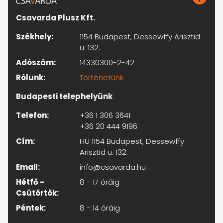
Csavarda Plusz Kft.
Székhely:
1154 Budapest, Dessewffy Arisztid
u. 132.
Adószám:
14330300-2-42
Rólunk:
Történetünk
Budapesti telephelyünk
Telefon:
+36 1 306 3641
+36 20 444 9196
Cím:
HU 1154 Budapest, Dessewffy
Arisztid u. 132.
Email:
info@csavarda.hu
Hétfő -
8 - 17 óráig
Csütörtök:
Péntek:
8 - 14 óráig