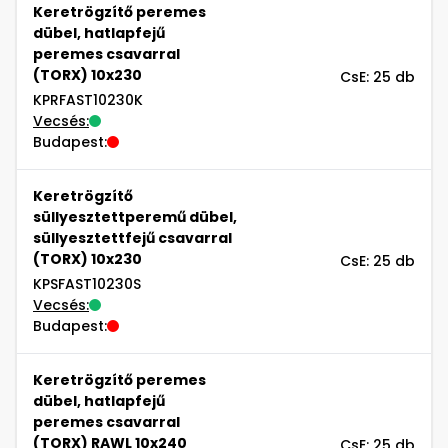
Keretrögzítő peremes
dübel, hatlapfejű
peremes csavarral
(TORX) 10x230
CsE: 25 db
KPRFAST10230K
Vecsés:
Budapest:
Keretrögzítő
süllyesztettperemű dübel,
süllyesztettfejű csavarral
(TORX) 10x230
CsE: 25 db
KPSFAST10230S
Vecsés:
Budapest:
Keretrögzítő peremes
dübel, hatlapfejű
peremes csavarral
(TORX) RAWL 10x240
CsE: 25 db