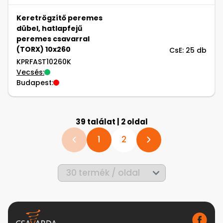
Keretrögzítő peremes
dübel, hatlapfejű
peremes csavarral
(TORX) 10x260
CsE: 25 db
KPRFAST10260K
Vecsés:
Budapest:
39 találat | 2 oldal
1
2