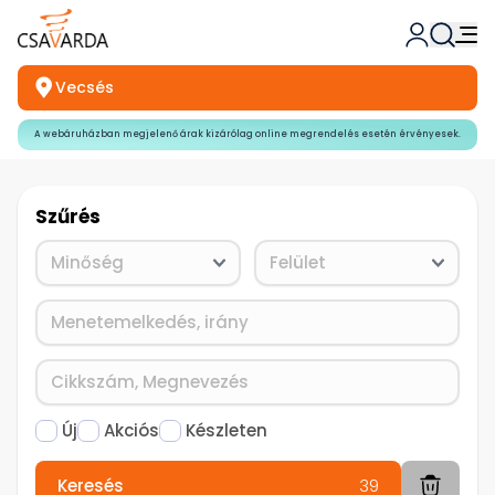
Vecsés
A webáruházban megjelenő árak kizárólag online megrendelés esetén érvényesek.
Szűrés
Új
Akciós
Készleten
Keresés
39