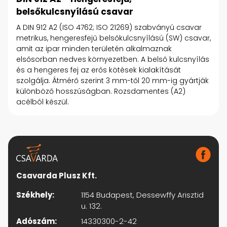
belsőkulcsnyílású csavar
A DIN 912 A2 (ISO 4762; ISO 21269) szabványú csavar
metrikus, hengeresfejű belsőkulcsnyílású (SW) csavar,
amit az ipar minden területén alkalmaznak
elsősorban nedves környezetben. A belső kulcsnyílás
és a hengeres fej az erős kötések kialakítását
szolgálja. Átmérő szerint 3 mm-től 20 mm-ig gyártják
különböző hosszúságban. Rozsdamentes (A2)
acélból készül.
Csavarda Plusz Kft.
Székhely:
1154 Budapest, Dessewffy Arisztid
u. 132.
Adószám:
14330300-2-42