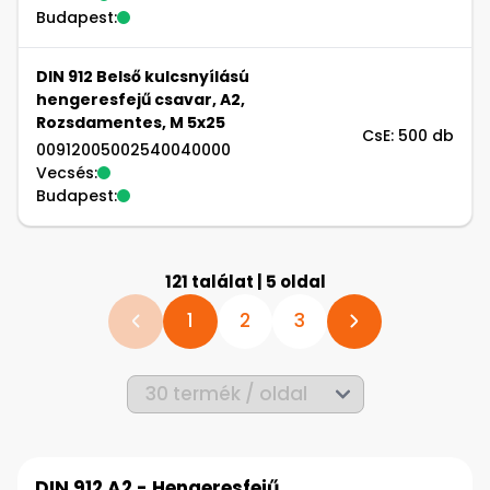
Budapest:
DIN 912 Belső kulcsnyílású
hengeresfejű csavar, A2,
Rozsdamentes, M 5x25
CsE: 500 db
00912005002540040000
Vecsés:
Budapest:
121 találat | 5 oldal
1
2
3
DIN 912 A2 - Hengeresfejű,