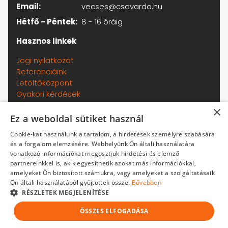
Email:
vecses@csavarda.hu
Hétfő - Péntek:
8 - 16 óráig
Hasznos linkek
Jogi nyilatkozat
Referenciáink
Letöltőközpont
Gyakori kérdések
Adatkezelési tájékoztató
×
Általános szerződési feltételek
Ez a weboldal sütiket használ
Kapcsolat
Cookie-kat használunk a tartalom, a hirdetések személyre szabására
Termékeinkről
és a forgalom elemzésére. Webhelyünk Ön általi használatára
Házhozszállítás
vonatkozó információkat megosztjuk hirdetési és elemző
partnereinkkel is, akik egyesíthetik azokat más információkkal,
amelyeket Ön biztosított számukra, vagy amelyeket a szolgáltatásaik
Copyright © 2026 - Csavarda Plusz Kft. - Minden jog
Ön általi használatából gyűjtöttek össze.
Bővebben
fenntartva.
RÉSZLETEK MEGJELENÍTÉSE
ÖSSZES ELFOGADÁSA