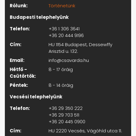
Rólunk:
Történetünk
Budapesti telephelyünk
Telefon:
+36 1 306 3641
+36 20 444 9196
Cím:
HU 1154 Budapest, Dessewffy
Arisztid u. 132.
Email:
info@csavarda.hu
Hétfő -
8 - 17 óráig
Csütörtök:
Péntek:
8 - 14 óráig
Vecsési telephelyünk
Telefon:
+36 29 350 222
+36 29 703 511
+36 20 445 0900
Cím:
HU 2220 Vecsés, Vágóhíd utca 11.