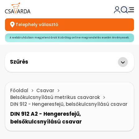
Telephely választó
A webáruházban megjelenő árak kizárólag online megrendelés esetén érvényesek.
Szűrés
Főoldal
Csavar
Belsőkulcsnyílású metrikus csavarok
DIN 912 - Hengeresfejű, belsőkulcsnyílású csavar
DIN 912 A2 - Hengeresfejű,
belsőkulcsnyílású csavar