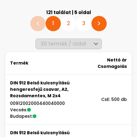
121 találat | 5 oldal
1
2
3
Nettó ár
Termék
Csomagolás
DIN 912 Belső kulcsnyílású
hengeresfejű csavar, A2,
Rozsdamentes, M 2x4
CsE: 500 db
00912002000440040000
Vecsés:
Budapest:
DIN 912 Belső kulcsnyílású