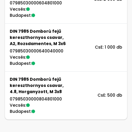
07985030000604801000
Vecsés:
Budapest:
DIN 7985 Domború fejű
kereszthornyos csavar,
A2, Rozsdamentes, M 3x6
CsE: 1 000 db
07985030000640040000
Vecsés:
Budapest:
DIN 7985 Domború fejű
kereszthornyos csavar,
4.8, Horganyzott, M 3x8
CsE: 500 db
07985030000804801000
Vecsés:
Budapest: