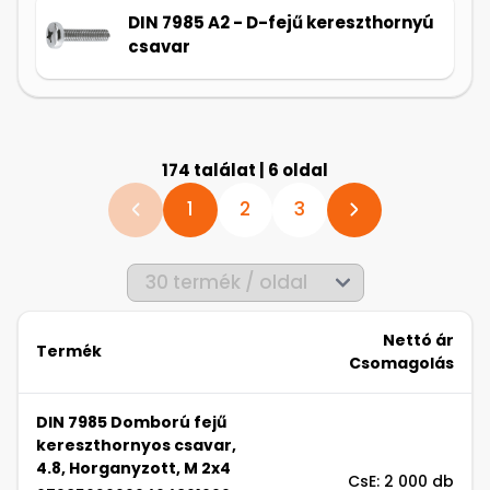
DIN 7985 A2 - D-fejű kereszthornyú
csavar
174 találat | 6 oldal
1
2
3
Nettó ár
Termék
Csomagolás
DIN 7985 Domború fejű
kereszthornyos csavar,
4.8, Horganyzott, M 2x4
CsE: 2 000 db