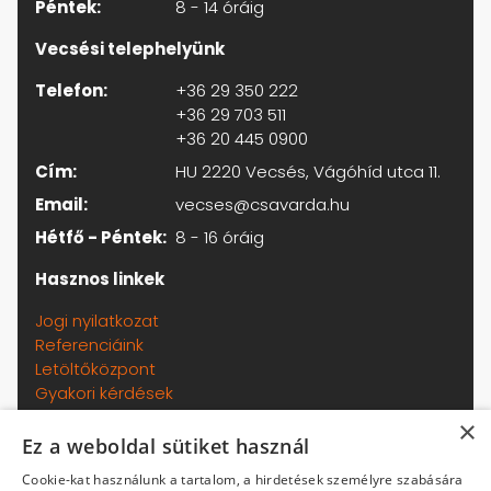
Péntek:
8 - 14 óráig
Vecsési telephelyünk
Telefon:
+36 29 350 222
+36 29 703 511
+36 20 445 0900
Cím:
HU 2220 Vecsés, Vágóhíd utca 11.
Email:
vecses@csavarda.hu
Hétfő - Péntek:
8 - 16 óráig
Hasznos linkek
Jogi nyilatkozat
Referenciáink
Letöltőközpont
Gyakori kérdések
Adatkezelési tájékoztató
×
Általános szerződési feltételek
Ez a weboldal sütiket használ
Kapcsolat
Cookie-kat használunk a tartalom, a hirdetések személyre szabására
Termékeinkről