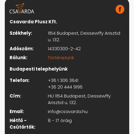
Csavarda Plusz Kft.
Székhely:
1154 Budapest, Dessewffy Arisztid
u. 132.
Adószám:
14330300-2-42
Rólunk:
Történetünk
Budapesti telephelyünk
Telefon:
+36 1 306 3641
+36 20 444 9196
Cím:
HU 1154 Budapest, Dessewffy
Arisztid u. 132.
Email:
info@csavarda.hu
Hétfő -
8 - 17 óráig
Csütörtök: