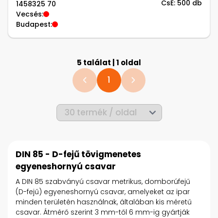
CsE: 500 db
1458325 70
Vecsés:
Budapest:
5 találat | 1 oldal
1
DIN 85 - D-fejű tövigmenetes
egyeneshornyú csavar
A DIN 85 szabványú csavar metrikus, domborúfejű
(D-fejű) egyeneshornyú csavar, amelyeket az ipar
minden területén használnak, általában kis méretű
csavar. Átmérő szerint 3 mm-től 6 mm-ig gyártják