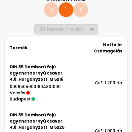
1
Nettó ár
Termék
Csomagolás
DIN 85 Domború fejű
egyeneshornyú csavar,
4.8, Horganyzott, M 5x16
CsE: 1 200 db
00085050001604801000
Vecsés:
Budapest:
DIN 85 Domború fejű
egyeneshornyú csavar,
4.8, Horganyzott, M 5x25
CsE: 1 000 db