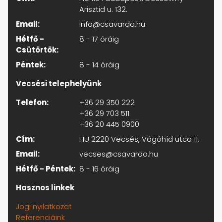
Arisztid u. 132.
Email:
info@csavarda.hu
Hétfő -
8 - 17 óráig
Csütörtök:
Péntek:
8 - 14 óráig
Vecsési telephelyünk
Telefon:
+36 29 350 222
+36 29 703 511
+36 20 445 0900
Cím:
HU 2220 Vecsés, Vágóhíd utca 11.
Email:
vecses@csavarda.hu
Hétfő - Péntek:
8 - 16 óráig
Hasznos linkek
Jogi nyilatkozat
Referenciáink