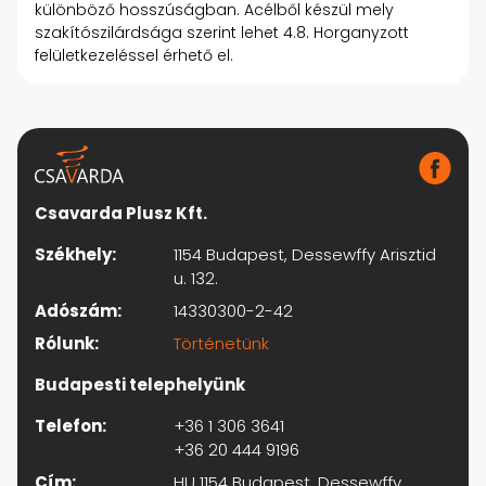
különböző hosszúságban. Acélből készül mely
szakítószilárdsága szerint lehet 4.8. Horganyzott
felületkezeléssel érhető el.
Csavarda Plusz Kft.
Székhely:
1154 Budapest, Dessewffy Arisztid
u. 132.
Adószám:
14330300-2-42
Rólunk:
Történetünk
Budapesti telephelyünk
Telefon:
+36 1 306 3641
+36 20 444 9196
Cím:
HU 1154 Budapest, Dessewffy