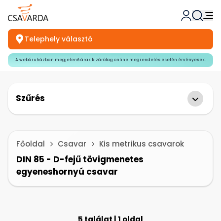
Telephely választó
A webáruházban megjelenő árak kizárólag online megrendelés esetén érvényesek.
Szűrés
Főoldal
Csavar
Kis metrikus csavarok
DIN 85 - D-fejű tövigmenetes
egyeneshornyú csavar
5 találat | 1 oldal