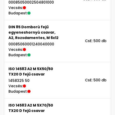
00085050002504801000
Vecsés:
Budapest:
DIN 85 Domború fejű
egyeneshornyú csavar,
A2, Rozsdamentes, M 6x12
CsE: 500 db
00085060001240040000
Vecsés:
Budapest:
ISO 14583 A2 M 5X50/50
TX20 D fejű csavar
CsE: 500 db
1458325 50
Vecsés:
Budapest:
ISO 14583 A2 M 5X70/50
TX20 D fejű csavar