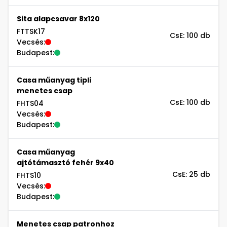
Sita alapcsavar 8x120
FTTSK17
CsE: 100 db
Vecsés:
Budapest:
Casa műanyag tipli
menetes csap
CsE: 100 db
FHTS04
Vecsés:
Budapest:
Casa műanyag
ajtótámasztó fehér 9x40
CsE: 25 db
FHTS10
Vecsés:
Budapest:
Menetes csap patronhoz