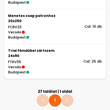
Budapest:
Menetes csap patronhoz
20x250
CsE: 10 db
FCBV20
Vecsés:
Budapest:
Trial fémdübel zártszem
24x90
CsE: 25 db
FTRV05
Vecsés:
Budapest:
27 találat | 1 oldal
1