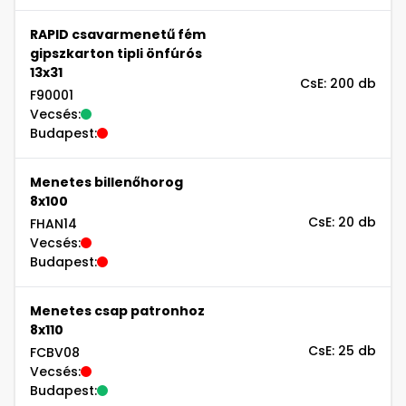
RAPID csavarmenetű fém
gipszkarton tipli önfúrós
13x31
CsE: 200 db
F90001
Vecsés:
Budapest:
Menetes billenőhorog
8x100
CsE: 20 db
FHAN14
Vecsés:
Budapest:
Menetes csap patronhoz
8x110
CsE: 25 db
FCBV08
Vecsés:
Budapest: