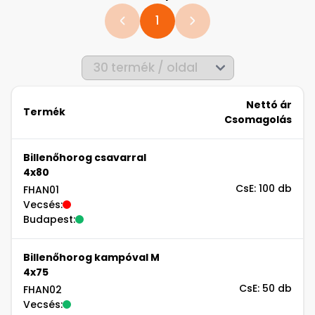
1
Nettó ár
Termék
Csomagolás
Billenőhorog csavarral
4x80
CsE: 100 db
FHAN01
Vecsés:
Budapest:
Billenőhorog kampóval M
4x75
CsE: 50 db
FHAN02
Vecsés: