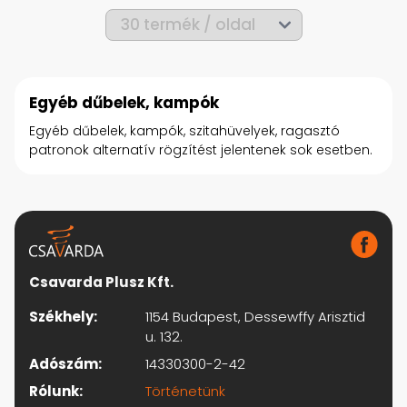
Egyéb dűbelek, kampók
Egyéb dűbelek, kampók, szitahüvelyek, ragasztó
patronok alternatív rögzítést jelentenek sok esetben.
Csavarda Plusz Kft.
Székhely:
1154 Budapest, Dessewffy Arisztid
u. 132.
Adószám:
14330300-2-42
Rólunk:
Történetünk