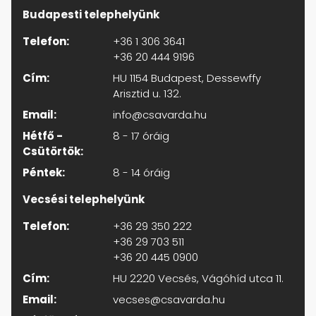
Budapesti telephelyünk
Telefon:
+36 1 306 3641
+36 20 444 9196
Cím:
HU 1154 Budapest, Dessewffy
Arisztid u. 132.
Email:
info@csavarda.hu
Hétfő -
8 - 17 óráig
Csütörtök:
Péntek:
8 - 14 óráig
Vecsési telephelyünk
Telefon:
+36 29 350 222
+36 29 703 511
+36 20 445 0900
Cím:
HU 2220 Vecsés, Vágóhíd utca 11.
Email:
vecses@csavarda.hu