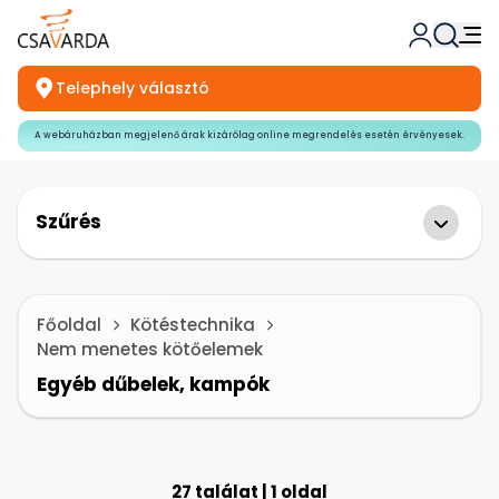
Telephely választó
A webáruházban megjelenő árak kizárólag online megrendelés esetén érvényesek.
Szűrés
Főoldal
Kötéstechnika
Nem menetes kötőelemek
Egyéb dűbelek, kampók
27 találat | 1 oldal