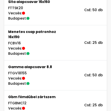
Sita alapcsavar 16x150
FTTSK20
CsE: 50 db
Vecsés:
Budapest:
Menetes csap patronhoz
16x190
CsE: 25 db
FCBV16
Vecsés:
Budapest:
Gamma alapcsavar 8.8
FTGV18155
CsE: 50 db
Vecsés:
Budapest:
Gbm fémdübel zártszem
FTGBMC12
CsE: 25 db
Vecsés: