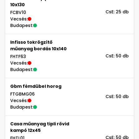
10x130
CsE: 25 db
FCBV10
Vecsés:
Budapest:
Infisso tokrögzítő
műanyag bordás 10x140
CsE: 50 db
FHTF63
Vecsés:
Budapest:
Gbm fémdübel horog
FTGBMG06
CsE: 50 db
Vecsés:
Budapest:
Casa műanyag tipli rövid
kampó 12x45
CsE: 50 db
FHTL01