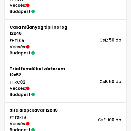
Vecsés:
Budapest:
Casa műanyag tipli horog
12x45
CsE: 50 db
FHTL05
Vecsés:
Budapest:
Trial fémdübel zártszem
12x52
CsE: 50 db
FTRC02
Vecsés:
Budapest:
Sita alapcsavar 12x115
FTTSK19
CsE: 100 db
Vecsés:
Budapest: