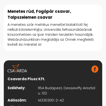
Menetes rúd, Fogópár csavar,
Talpszelemen csavar
A menetes szár metrikus menettel kialakított fej
nélküli kötőelemfajta. Univerzális felhasználásának
köszönhetően az ipar minden területén használják.
Webáruházunkban megtalálja az Önnek megfelelő
kivitelt és méretet is!
Csavarda Plusz Kft.
Székhely:
1154 Budapest, Dessewffy Arisztid
u. 132.
Adószám:
14330300-2-42