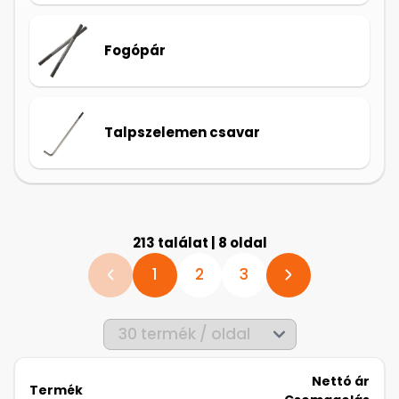
Fogópár
Talpszelemen csavar
213 találat | 8 oldal
1
2
3
Nettó ár
Termék