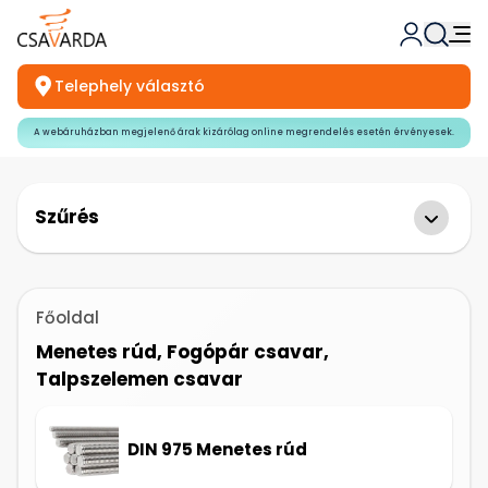
Telephely választó
A webáruházban megjelenő árak kizárólag online megrendelés esetén érvényesek.
Szűrés
Főoldal
Menetes rúd, Fogópár csavar,
Talpszelemen csavar
DIN 975 Menetes rúd