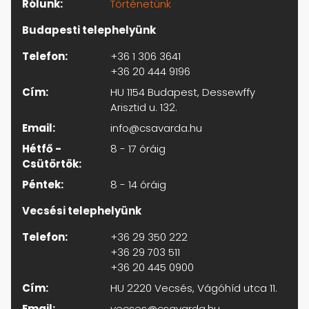
Rólunk:
Történetünk
Budapesti telephelyünk
Telefon:
+36 1 306 3641
+36 20 444 9196
Cím:
HU 1154 Budapest, Dessewffy
Arisztid u. 132.
Email:
info@csavarda.hu
Hétfő -
8 - 17 óráig
Csütörtök:
Péntek:
8 - 14 óráig
Vecsési telephelyünk
Telefon:
+36 29 350 222
+36 29 703 511
+36 20 445 0900
Cím:
HU 2220 Vecsés, Vágóhíd utca 11.
Email:
vecses@csavarda.hu