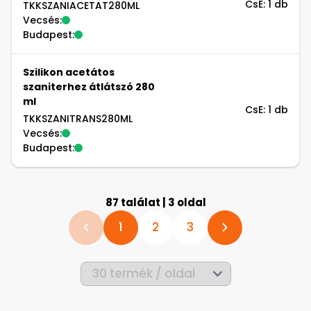
CsE: 1 db
TKKSZANIACETAT280ML
Vecsés:
Budapest:
Szilikon acetátos
szaniterhez átlátszó 280
ml
CsE: 1 db
TKKSZANITRANS280ML
Vecsés:
Budapest:
87 találat | 3 oldal
1
2
3