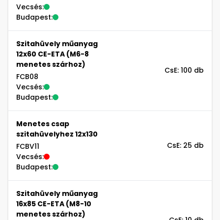
Vecsés:
Budapest:
Szitahüvely műanyag
12x60 CE-ETA (M6-8
menetes szárhoz)
CsE: 100 db
FCB08
Vecsés:
Budapest:
Menetes csap
szitahüvelyhez 12x130
CsE: 25 db
FCBV11
Vecsés:
Budapest:
Szitahüvely műanyag
16x85 CE-ETA (M8-10
menetes szárhoz)