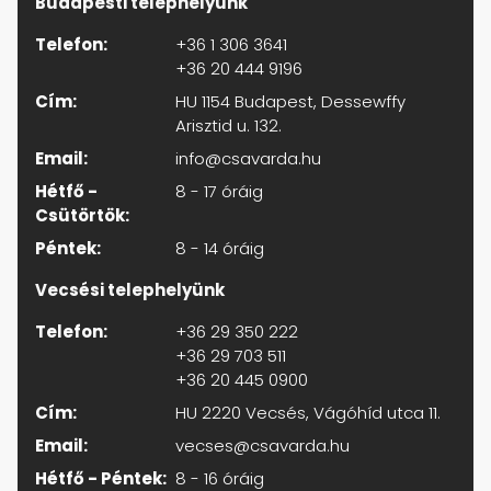
Budapesti telephelyünk
Telefon:
+36 1 306 3641
+36 20 444 9196
Cím:
HU 1154 Budapest, Dessewffy
Arisztid u. 132.
Email:
info@csavarda.hu
Hétfő -
8 - 17 óráig
Csütörtök:
Péntek:
8 - 14 óráig
Vecsési telephelyünk
Telefon:
+36 29 350 222
+36 29 703 511
+36 20 445 0900
Cím:
HU 2220 Vecsés, Vágóhíd utca 11.
Email:
vecses@csavarda.hu
Hétfő - Péntek:
8 - 16 óráig