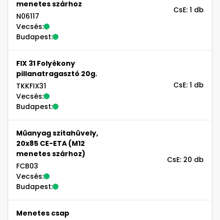
menetes szárhoz
CsE: 1 db
N06117
Vecsés:
Budapest:
FIX 31 Folyékony
pillanatragasztó 20g.
CsE: 1 db
TKKFIX31
Vecsés:
Budapest:
Műanyag szitahüvely,
20x85 CE-ETA (M12
menetes szárhoz)
CsE: 20 db
FCB03
Vecsés:
Budapest:
Menetes csap