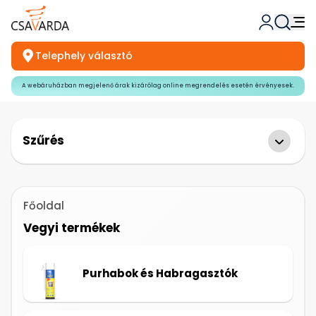
Telephely választó
A webáruházban megjelenő árak kizárólag online megrendelés esetén érvényesek.
Szűrés
Főoldal
Vegyi termékek
Purhabok és Habragasztók