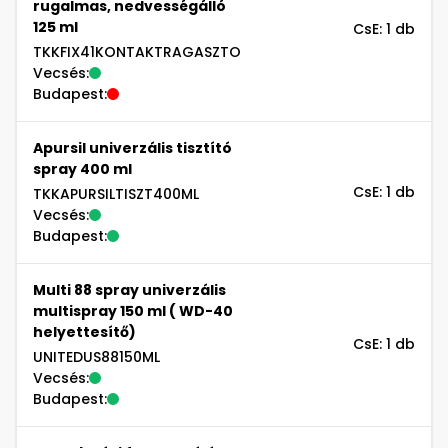
rugalmas, nedvességálló
125 ml
CsE: 1 db
TKKFIX41KONTAKTRAGASZTO
Vecsés:
Budapest:
Apursil univerzális tisztító
spray 400 ml
CsE: 1 db
TKKAPURSILTISZT400ML
Vecsés:
Budapest:
Multi 88 spray univerzális
multispray 150 ml ( WD-40
helyettesítő)
CsE: 1 db
UNITEDUS88150ML
Vecsés:
Budapest: