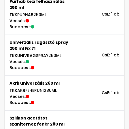
Purhab kézi felhasználás
250 ml
CsE: 1 db
TKKPURHAB250ML
Vecsés:
Budapest:
Univerzális ragasztó spray
250 ml Fix 71
CsE: 1 db
TKKUNIVRAGSPRAY250ML
Vecsés:
Budapest:
Akril univerzális 260 ml
TKKAKRFEHERUNI280ML
CsE: 1 db
Vecsés:
Budapest:
Szilikon acetátos
szaniterhez fehér 280 ml