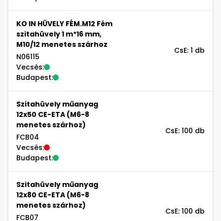
KO IN HÜVELY FÉM.M12 Fém
szitahüvely 1 m*16 mm,
M10/12 menetes szárhoz
CsE: 1 db
N06115
Vecsés:
Budapest:
Szitahüvely műanyag
12x50 CE-ETA (M6-8
menetes szárhoz)
CsE: 100 db
FCB04
Vecsés:
Budapest:
Szitahüvely műanyag
12x80 CE-ETA (M6-8
menetes szárhoz)
CsE: 100 db
FCB07