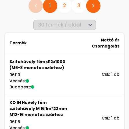
1
2
3
Nettó ár
Termék
Csomagolás
Szitahüvely fém d12x1000
(M6-8 menetes szárhoz)
CsE: 1 db
06110
Vecsés:
Budapest:
KO IN Hüvely fém
szitahüvely M 16 1m*22mm
M12-16 menetes szárhoz
CsE: 1 db
06116
Vecsés: