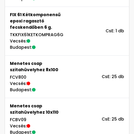
FIX 61 Kétkomponensű
epoxi ragasztó
fecskendőben 6 g.
CsE: 1 db
TKKFIX61KETKOMPRAG6G
Vecsés:
Budapest:
Menetes csap
szitahüvelyhez 8x100
CsE: 25 db
FCV800
Vecsés:
Budapest:
Menetes csap
szitahüvelyhez 10x110
CsE: 25 db
FCBV09
Vecsés:
Budapest: