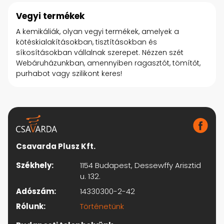
Vegyi termékek
A kemikáliák, olyan vegyi termékek, amelyek a
kötéskialakításokban, tisztításokban és
síkosításokban vállalnak szerepet. Nézzen szét
Webáruházunkban, amennyiben ragasztót, tömítőt,
purhabot vagy szilikont keres!
Csavarda Plusz Kft.
Székhely:
1154 Budapest, Dessewffy Arisztid
u. 132.
Adószám:
14330300-2-42
Rólunk:
Történetünk