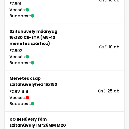
CsE: 10 db
FCB01
Vecsés:
Budapest:
Szitahüvely műanyag
16x130 CE-ETA (M8-10
menetes szárhoz)
CsE: 10 db
FCB02
Vecsés:
Budapest:
Menetes csap
szitahüvelyhez 16x190
CsE: 25 db
FCBV1619
Vecsés:
Budapest:
KO IN Hüvely fém
szitahüvely 1M*26MM M20