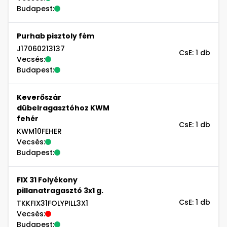
Budapest:
Purhab pisztoly fém
J17060213137
CsE: 1 db
Vecsés:
Budapest:
Keverőszár
dübelragasztóhoz KWM
fehér
CsE: 1 db
KWM10FEHER
Vecsés:
Budapest:
FIX 31 Folyékony
pillanatragasztó 3x1 g.
CsE: 1 db
TKKFIX31FOLYPILL3X1
Vecsés:
Budapest: