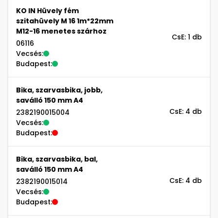
KO IN Hüvely fém
szitahüvely M 16 1m*22mm
M12-16 menetes szárhoz
CsE: 1 db
06116
Vecsés:
Budapest:
Bika, szarvasbika, jobb,
saválló 150 mm A4
CsE: 4 db
2382190015004
Vecsés:
Budapest:
Bika, szarvasbika, bal,
saválló 150 mm A4
CsE: 4 db
2382190015014
Vecsés:
Budapest: