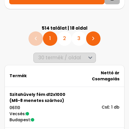
514 találat | 18 oldal
1
2
3
Nettó ár
Termék
Csomagolás
Szitahüvely fém d12x1000
(M6-8 menetes szárhoz)
CsE: 1 db
06110
Vecsés:
Budapest: