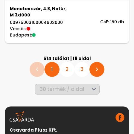
Menetes szár, 4.8, Natúr,
M 3x1000
CsE: 150 db
00975003100004602000
Vecsés:
Budapest:
514 találat | 18 oldal
1
2
3
Csavarda Plusz Kft.