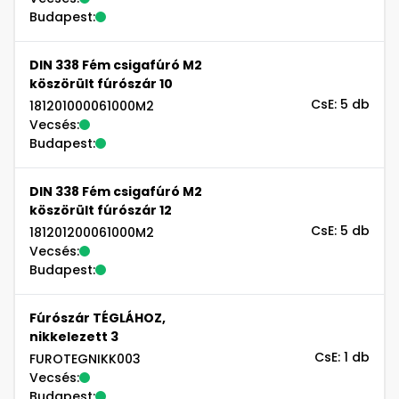
Budapest:
DIN 338 Fém csigafúró M2
köszörült fúrószár 10
CsE: 5 db
181201000061000M2
Vecsés:
Budapest:
DIN 338 Fém csigafúró M2
köszörült fúrószár 12
CsE: 5 db
181201200061000M2
Vecsés:
Budapest:
Fúrószár TÉGLÁHOZ,
nikkelezett 3
CsE: 1 db
FUROTEGNIKK003
Vecsés:
Budapest: