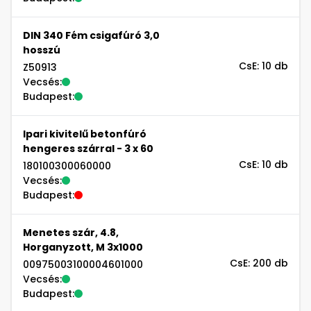
DIN 340 Fém csigafúró 3,0
hosszú
CsE: 10 db
Z50913
Vecsés:
Budapest:
Ipari kivitelű betonfúró
hengeres szárral - 3 x 60
CsE: 10 db
180100300060000
Vecsés:
Budapest:
Menetes szár, 4.8,
Horganyzott, M 3x1000
CsE: 200 db
00975003100004601000
Vecsés:
Budapest: