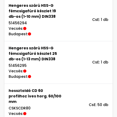
Hengeres szárú HSS-G
fémcsigafúró készlet 19
db-os (1-10 mm) DIN338
CsE: 1 db
51456294
Vecsés:
Budapest:
Hengeres szárú HSS-G
fémcsigafúró készlet 25
db-os (1-13 mm) DIN338
CsE: 1 db
51456295
Vecsés:
Budapest:
hossztoldó CD 60
profilhoz íves horg. 60/100
mm
CsE: 50 db
CSKSCDR80
Vecsés: