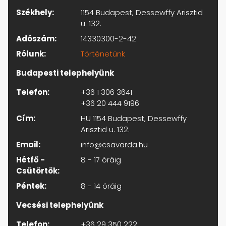
Székhely:
1154 Budapest, Dessewffy Arisztid
u. 132.
Adószám:
14330300-2-42
Rólunk:
Történetünk
Budapesti telephelyünk
Telefon:
+36 1 306 3641
+36 20 444 9196
Cím:
HU 1154 Budapest, Dessewffy
Arisztid u. 132.
Email:
info@csavarda.hu
Hétfő -
8 - 17 óráig
Csütörtök:
Péntek:
8 - 14 óráig
Vecsési telephelyünk
Telefon:
+36 29 350 222