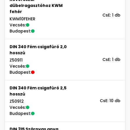
dübelragasztóhoz KWM
fehér
CsE: 1 db
KWM10FEHER
Vecsés:
Budapest:
DIN 340 Fém csigafúró 2,0
hosszú
CsE: 1 db
Z50911
Vecsés:
Budapest:
DIN 340 Fém csigafúró 2,5
hosszú
CsE: 10 db
Z50912
Vecsés:
Budapest:
DIN 315 Szárnyas anya,