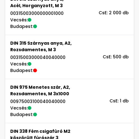
Acél, Horganyzott, M 3
CsE: 2 000 db
00315003000000001000
Vecsés:
Budapest:
DIN 315 Szárnyas anya, A2,
Rozsdamentes, M 3
CsE: 500 db
00315003000040040000
Vecsés:
Budapest:
DIN 975 Menetes szár, A2,
Rozsdamentes, M 3x1000
CsE: 1 db
00975003100040040000
Vecsés:
Budapest:
DIN 338 Fém csigafúró M2
köszörült fúrószár 3