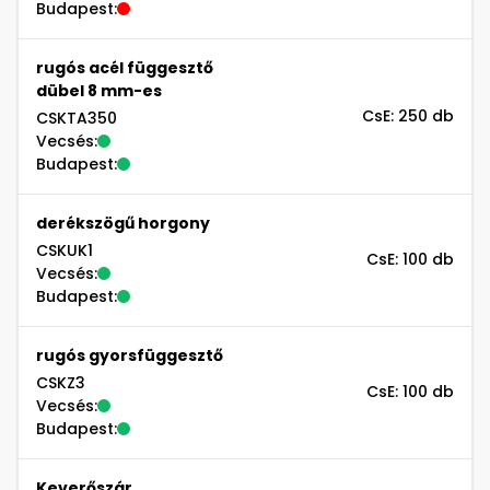
Budapest:
rugós acél függesztő
dübel 8 mm-es
CsE: 250 db
CSKTA350
Vecsés:
Budapest:
derékszögű horgony
CSKUK1
CsE: 100 db
Vecsés:
Budapest:
rugós gyorsfüggesztő
CSKZ3
CsE: 100 db
Vecsés:
Budapest:
Keverőszár