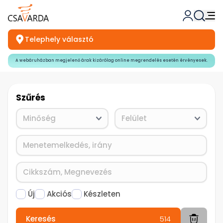
Telephely választó
A webáruházban megjelenő árak kizárólag online megrendelés esetén érvényesek.
Szűrés
Új
Akciós
Készleten
Keresés
514