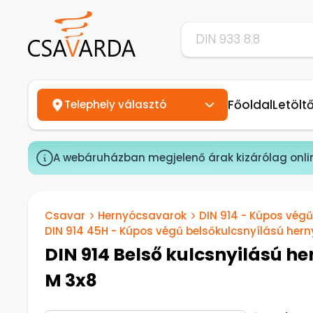
Főoldal
Letölt
Telephely választó
A webáruházban megjelenő árak kizárólag onli
Csavar
Hernyócsavarok
DIN 914 - Kúpos vég
DIN 914 45H - Kúpos végű belsőkulcsnyílású her
DIN 914 Belső kulcsnyilású h
M 3x8