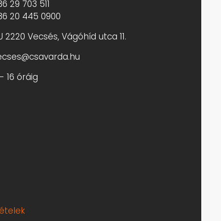
36 29 703 511
36 20 445 0900
U 2220 Vecsés, Vágóhíd utca 11.
ecses@csavarda.hu
- 16 óráig
tételek