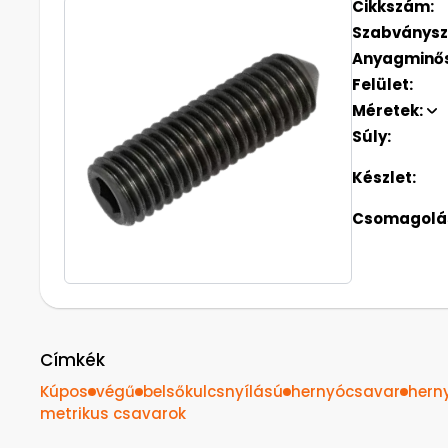
Cikkszám:
Szabványs
Anyagminő
Felület:
Méretek:
Súly:
Készlet:
Csomagolás
Címkék
Kúpos
végű
belsőkulcsnyílású
hernyócsavar
hern
metrikus csavarok