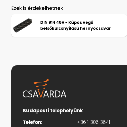
Ezek is érdekelhetnek
DIN 914 45H - Kúpos végű
belsőkulcsnyílású hernyócsavar
Budapesti telephelyünk
Telefon:
+36 1 306 3641