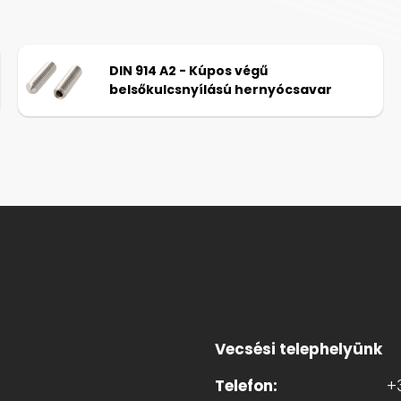
DIN 914 A2 - Kúpos végű
belsőkulcsnyílású hernyócsavar
Vecsési telephelyünk
Telefon:
+