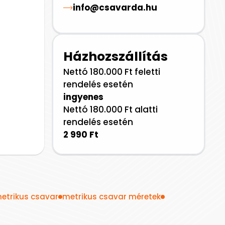
info@csavarda.hu
Házhozszállítás
Nettó 180.000 Ft feletti
rendelés esetén
ingyenes
Nettó 180.000 Ft alatti
rendelés esetén
2 990 Ft
etrikus csavar
metrikus csavar méretek