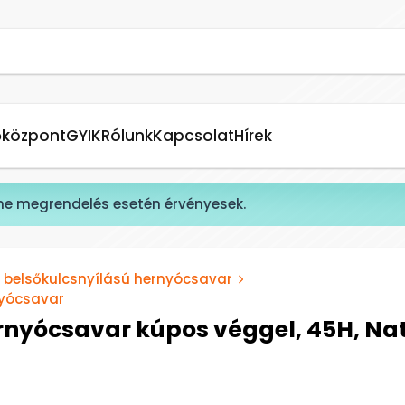
őközpont
GYIK
Rólunk
Kapcsolat
Hírek
ne megrendelés esetén érvényesek.
ű belsőkulcsnyílású hernyócsavar
nyócsavar
ernyócsavar kúpos véggel, 45H, Nat