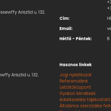
+
+
sewffy Arisztid u. 132.
Cím:
H
Email:
v
Hétfő - Péntek:
8 
Hasznos linkek
ffy Arisztid u. 132.
Jogi nyilatkozat
Referenciáink
Letöltőközpont
Gyakori kérdések
Adatkezelési tájékoztató
Általános szerződési fel