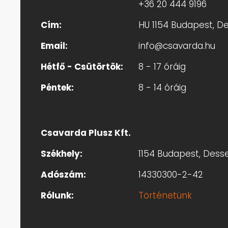
+36 20 444 9196
Cím:
HU 1154 Budapest, Des
Email:
info@csavarda.hu
Hétfő - Csütörtök:
8 - 17 óráig
Péntek:
8 - 14 óráig
Csavarda Plusz Kft.
Székhely:
1154 Budapest, Dessew
Adószám:
14330300-2-42
Rólunk:
Történetünk