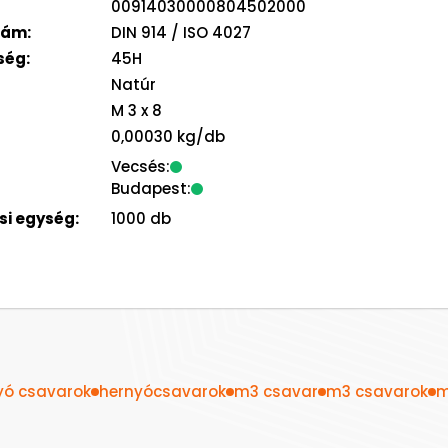
00914030000804502000
zám:
DIN 914 / ISO 4027
ség:
45H
Natúr
M 3
x 8
0,00030 kg/db
Vecsés:
Budapest:
i egység:
1000 db
yó csavarok
hernyócsavarok
m3 csavar
m3 csavarok
m