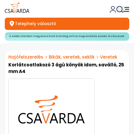
Telephely választó
A webáruházban megjelenő árak kizárólag online megrendelés esetén érvényesek.
Hajófelszerelés
Bikák, veretek, seklik
Veretek
Korlátcsatlakozó 3 ágú könyök idom, saválló, 25
mm A4