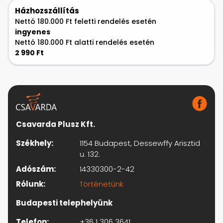
Házhozszállítás
Nettó 180.000 Ft feletti rendelés esetén
ingyenes
Nettó 180.000 Ft alatti rendelés esetén
2 990 Ft
Csavarda Plusz Kft.
Székhely:
1154 Budapest, Dessewffy Arisztid
u. 132.
Adószám:
14330300-2-42
Rólunk:
Történetünk
Budapesti telephelyünk
Telefon:
+36 1 306 3641