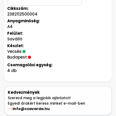
Cikkszám:
2382112500004
Anyagminőség:
A4
Felület:
Saválló
Készlet:
Vecsés:
Budapest:
Csomagolási egység:
4 db
Kedvezmények
Szerezd meg a legjobb ajánlatot!
Egyedi árakért keress minket e-mail-ben
info@csavarda.hu