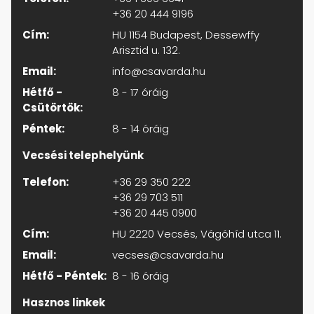
+36 20 444 9196
Cím:
HU 1154 Budapest, Dessewffy
Arisztid u. 132.
Email:
info@csavarda.hu
Hétfő -
8 - 17 óráig
Csütörtök:
Péntek:
8 - 14 óráig
Vecsési telephelyünk
Telefon:
+36 29 350 222
+36 29 703 511
+36 20 445 0900
Cím:
HU 2220 Vecsés, Vágóhíd utca 11.
Email:
vecses@csavarda.hu
Hétfő - Péntek:
8 - 16 óráig
Hasznos linkek