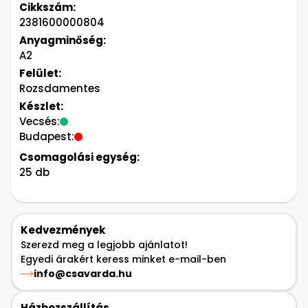
Cikkszám:
2381600000804
Anyagminőség:
A2
Felület:
Rozsdamentes
Készlet:
Vecsés:
Budapest:
Csomagolási egység:
25 db
Kedvezmények
Szerezd meg a legjobb ajánlatot!
Egyedi árakért keress minket e-mail-ben
info@csavarda.hu
Házhozszállítás