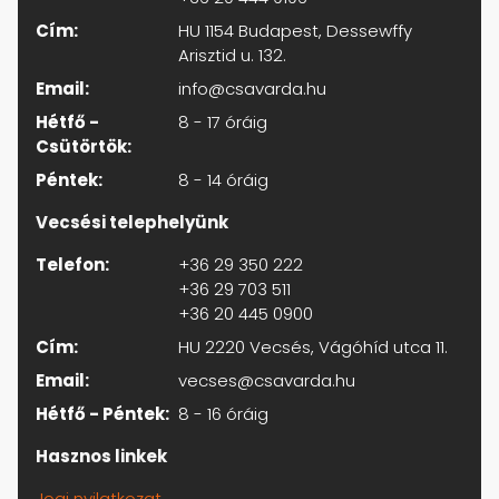
Cím:
HU 1154 Budapest, Dessewffy
Arisztid u. 132.
Email:
info@csavarda.hu
Hétfő -
8 - 17 óráig
Csütörtök:
Péntek:
8 - 14 óráig
Vecsési telephelyünk
Telefon:
+36 29 350 222
+36 29 703 511
+36 20 445 0900
Cím:
HU 2220 Vecsés, Vágóhíd utca 11.
Email:
vecses@csavarda.hu
Hétfő - Péntek:
8 - 16 óráig
Hasznos linkek
Jogi nyilatkozat