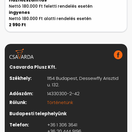
Nettó 180.000 Ft feletti rendelés esetén
ingyenes
Nettó 180.000 Ft alatti rendelés esetén
2 990 Ft
Csavarda Plusz Kft.
Székhely:
1154 Budapest, Dessewffy Arisztid
u. 132.
Adószám:
14330300-2-42
Rólunk:
Történetünk
Budapesti telephelyünk
Telefon:
+36 1 306 3641
+36 20 444 9196