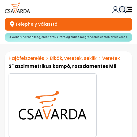
Telephely választó
A webáruházban megjelenő árak kizárólag online megrendelés esetén érvényesek.
Hajófelszerelés
Bikák, veretek, seklik
Veretek
S" aszimmetrikus kampó, rozsdamentes M8