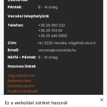
Péntek:
8 - 14 óráig
Vecsési telephelyünk
Telefon:
+36 29 350 222
+36 29 703 511
+36 20 445 0900
Cím:
HU 2220 Vecsés, Vágóhíd utca 11.
Email:
vecses@csavarda.hu
Hétfő - Péntek:
8 - 16 óráig
Hasznos linkek
Jogi nyilatkozat
Referenciáink
Letöltőközpont
Gyakori kérdések
Adatkezelési tájékoztató
×
Általános szerződési feltételek
Ez a weboldal sütiket használ
Kapcsolat