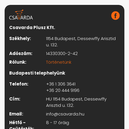
Csavarda Plusz Kft.
Székhely:
1154 Budapest, Dessewffy Arisztid
u. 132.
Adószám:
14330300-2-42
Rólunk:
Történetünk
Budapesti telephelyünk
Telefon:
+36 1 306 3641
+36 20 444 9196
Cím:
HU 1154 Budapest, Dessewffy
Arisztid u. 132.
Email:
info@csavarda.hu
Hétfő -
8 - 17 óráig
Csütörtök: