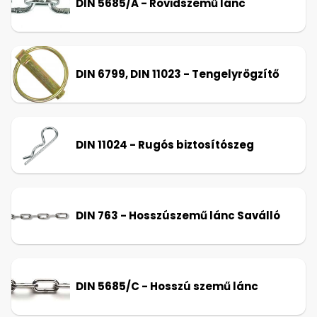
DIN 5685/A - Rövidszemű lánc
DIN 6799, DIN 11023 - Tengelyrögzítő
DIN 11024 - Rugós biztosítószeg
DIN 763 - Hosszúszemű lánc Saválló
DIN 5685/C - Hosszú szemű lánc