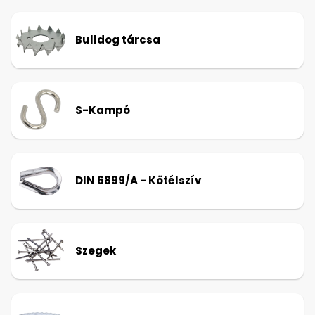
Bulldog tárcsa
S-Kampó
DIN 6899/A - Kötélszív
Szegek