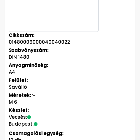
Cikkszám:
01480006000040040022
Szabványszám:
DIN 1480
Anyagminőség:
A4
Felület:
Saválló
Méretek:
M 6
Készlet:
Vecsés:
Budapest:
Csomagolási egység: