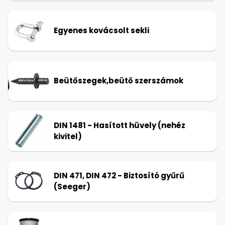
Egyenes kovácsolt sekli
Beütőszegek,beütő szerszámok
DIN 1481 - Hasított hüvely (nehéz
kivitel)
DIN 471, DIN 472 - Biztosító gyűrű
(Seeger)