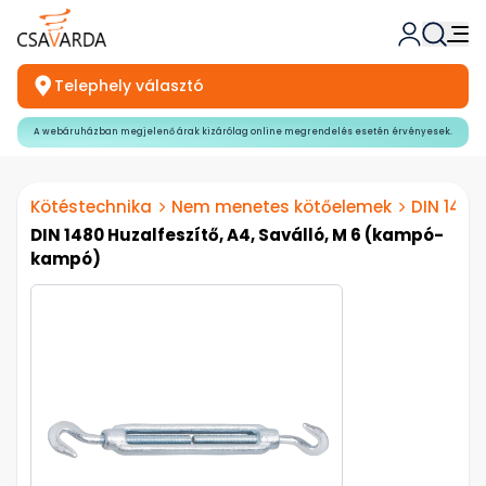
Telephely választó
A webáruházban megjelenő árak kizárólag online megrendelés esetén érvényesek.
Kötéstechnika
Nem menetes kötőelemek
DIN 1480
DIN 1480 Huzalfeszítő, A4, Saválló, M 6 (kampó-
kampó)