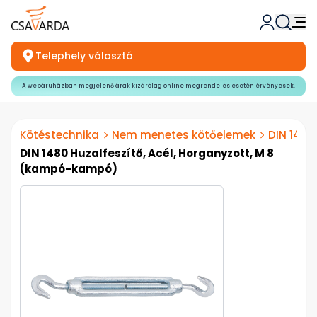
Telephely választó
A webáruházban megjelenő árak kizárólag online megrendelés esetén érvényesek.
Kötéstechnika
Nem menetes kötőelemek
DIN 1480
DIN 1480 Huzalfeszítő, Acél, Horganyzott, M 8
(kampó-kampó)