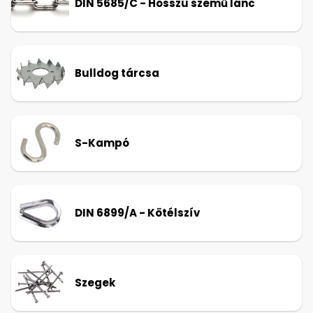
DIN 5685/C - Hosszú szemű lánc
Bulldog tárcsa
S-Kampó
DIN 6899/A - Kötélszív
Szegek