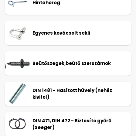
Hintahorog
Egyenes kovácsolt sekli
Beütőszegek,beütő szerszámok
DIN 1481 - Hasított hüvely (nehéz
kivitel)
DIN 471, DIN 472 - Biztosító gyűrű
(Seeger)