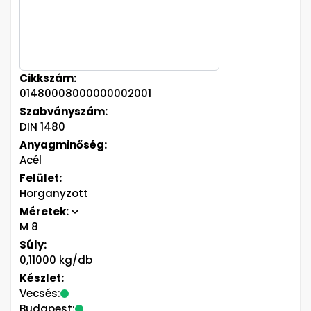
Cikkszám:
01480008000000002001
Szabványszám:
DIN 1480
Anyagminőség:
Acél
Felület:
Horganyzott
Méretek:
M 8
Súly:
0,11000 kg/db
Készlet:
Vecsés:
Budapest: