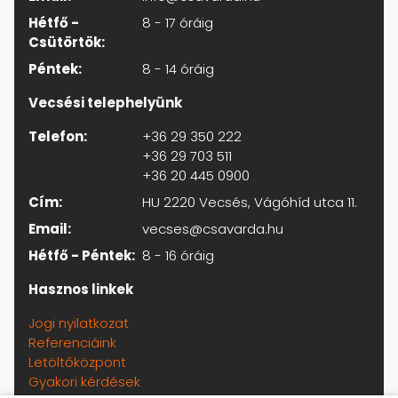
Hétfő -
8 - 17 óráig
Csütörtök:
Péntek:
8 - 14 óráig
Vecsési telephelyünk
Telefon:
+36 29 350 222
+36 29 703 511
+36 20 445 0900
Cím:
HU 2220 Vecsés, Vágóhíd utca 11.
Email:
vecses@csavarda.hu
Hétfő - Péntek:
8 - 16 óráig
Hasznos linkek
Jogi nyilatkozat
Referenciáink
Letöltőközpont
Gyakori kérdések