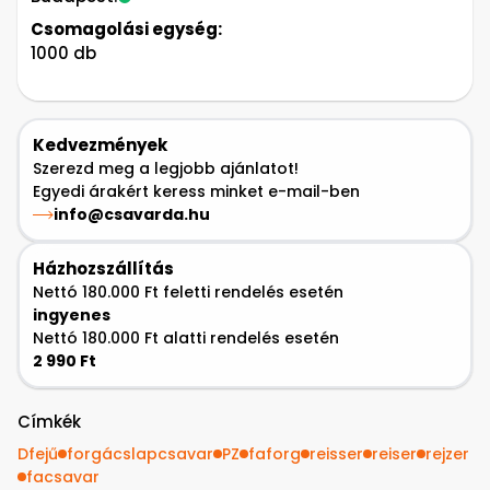
Csomagolási egység:
1000 db
Kedvezmények
Szerezd meg a legjobb ajánlatot!
Egyedi árakért keress minket e-mail-ben
info@csavarda.hu
Házhozszállítás
Nettó 180.000 Ft feletti rendelés esetén
ingyenes
Nettó 180.000 Ft alatti rendelés esetén
2 990 Ft
Címkék
Dfejű
forgácslapcsavar
PZ
faforg
reisser
reiser
rejzer
facsavar