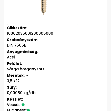
Cikkszám:
10002035001200005000
Szabványszám:
DIN 7505B
Anyagminőség:
Acél
Felület:
Sárga horganyzott
Méretek:
3,5
x 12
Súly:
0,00080 kg/db
Készlet:
Vecsés:
Budapest: