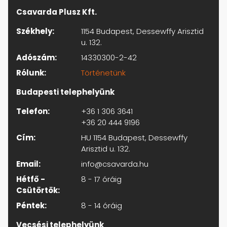
Csavarda Plusz Kft.
Székhely:
1154 Budapest, Dessewffy Arisztid
u. 132.
Adószám:
14330300-2-42
Rólunk:
Történetünk
Budapesti telephelyünk
Telefon:
+36 1 306 3641
+36 20 444 9196
Cím:
HU 1154 Budapest, Dessewffy
Arisztid u. 132.
Email:
info@csavarda.hu
Hétfő -
8 - 17 óráig
Csütörtök:
Péntek:
8 - 14 óráig
Vecsési telephelyünk