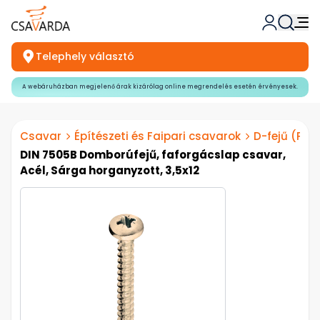
Telephely választó
A webáruházban megjelenő árak kizárólag online megrendelés esetén érvényesek.
Csavar
Építészeti és Faipari csavarok
D-fejű (PZ)
DIN 7505B Domborúfejű, faforgácslap csavar,
Acél, Sárga horganyzott, 3,5x12