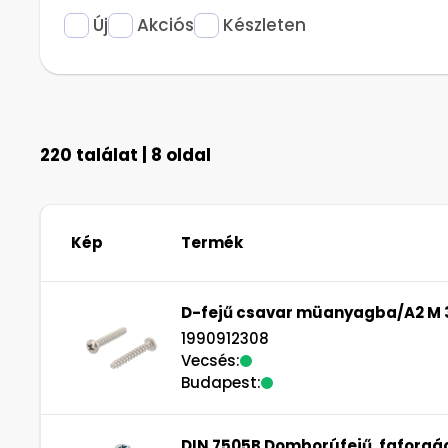
Új
Akciós
Készleten
220 találat | 8 oldal
Kép
Termék
D-fejű csavar müanyagba/A2 M 
1990912308
Vecsés:
Budapest:
DIN 7505B Domborúfejű, faforgác