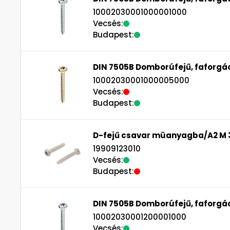
10002030001000001000
Vecsés:
Budapest:
DIN 7505B Domborúfejű, faforgác
10002030001000005000
Vecsés:
Budapest:
D-fejű csavar müanyagba/A2 M 
19909123010
Vecsés:
Budapest:
DIN 7505B Domborúfejű, faforgác
10002030001200001000
Vecsés: