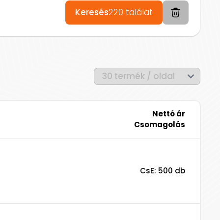
Keresés
220
találat
Nettó ár
Csomagolás
CsE: 500 db