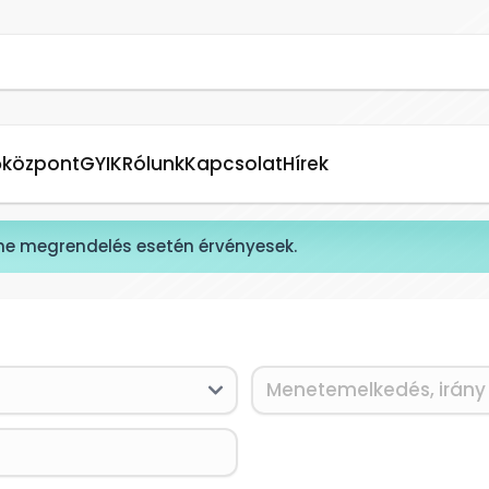
őközpont
GYIK
Rólunk
Kapcsolat
Hírek
ne megrendelés esetén érvényesek.