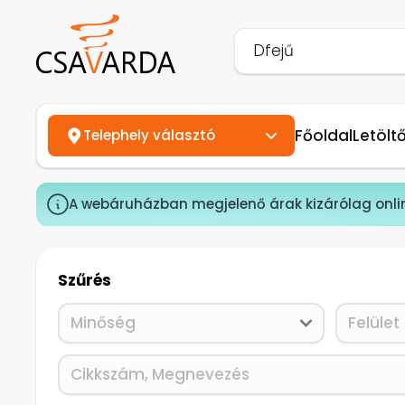
Főoldal
Letölt
Telephely választó
A webáruházban megjelenő árak kizárólag onli
Szűrés