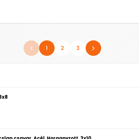
1
2
3
3x8
slap csavar, Acél, Horganyzott, 3x10