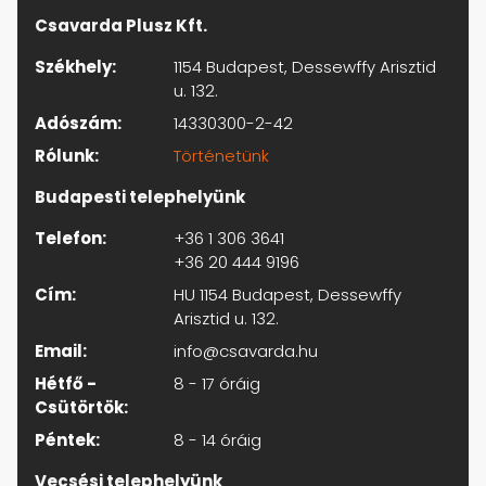
Csavarda Plusz Kft.
Székhely:
1154 Budapest, Dessewffy Arisztid
u. 132.
Adószám:
14330300-2-42
Rólunk:
Történetünk
Budapesti telephelyünk
Telefon:
+36 1 306 3641
+36 20 444 9196
Cím:
HU 1154 Budapest, Dessewffy
Arisztid u. 132.
Email:
info@csavarda.hu
Hétfő -
8 - 17 óráig
Csütörtök:
Péntek:
8 - 14 óráig
Vecsési telephelyünk