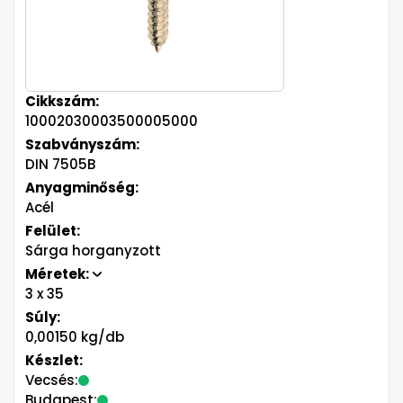
Cikkszám:
10002030003500005000
Szabványszám:
DIN 7505B
Anyagminőség:
Acél
Felület:
Sárga horganyzott
Méretek:
3
x 35
Súly:
0,00150 kg/db
Készlet:
Vecsés:
Budapest: