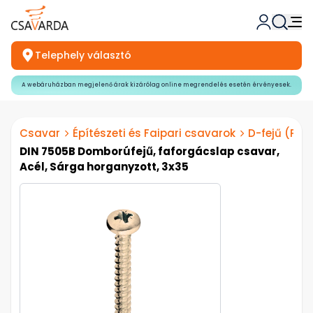
Telephely választó
A webáruházban megjelenő árak kizárólag online megrendelés esetén érvényesek.
Csavar
Építészeti és Faipari csavarok
D-fejű (PZ)
DIN 7505B Domborúfejű, faforgácslap csavar,
Acél, Sárga horganyzott, 3x35