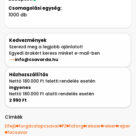
Csomagolási egység:
1000 db
Kedvezmények
Szerezd meg a legjobb ajánlatot!
Egyedi árakért keress minket e-mail-ben
info@csavarda.hu
Házhozszállítás
Nettó 180.000 Ft feletti rendelés esetén
ingyenes
Nettó 180.000 Ft alatti rendelés esetén
2 990 Ft
Címkék
Dfejű
forgácslapcsavar
PZ
faforg
reisser
reiser
rejzer
facsavar