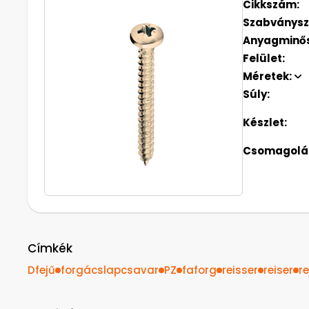
Cikkszám:
Szabványs
Anyagminő
Felület:
Méretek:
Súly:
Készlet:
Csomagolás
Címkék
Dfejű
forgácslapcsavar
PZ
faforg
reisser
reiser
re