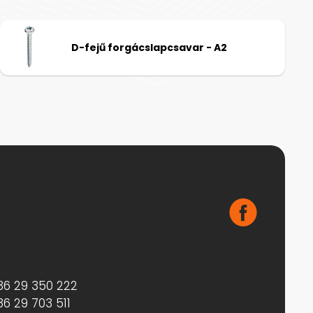
D-fejű forgácslapcsavar - A2
36 29 350 222
36 29 703 511