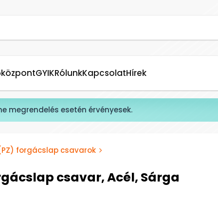
őközpont
GYIK
Rólunk
Kapcsolat
Hírek
ne megrendelés esetén érvényesek.
 (PZ) forgácslap csavarok
gácslap csavar, Acél, Sárga