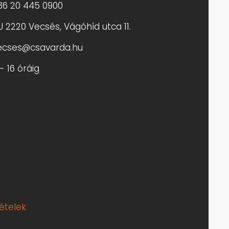
36 20 445 0900
U 2220 Vecsés, Vágóhíd utca 11.
ecses@csavarda.hu
- 16 óráig
tételek