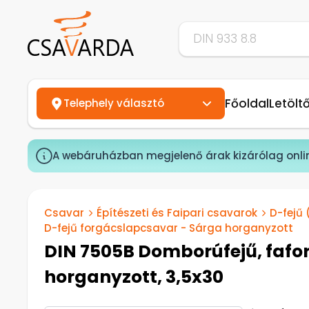
Főoldal
Letölt
Telephely választó
A webáruházban megjelenő árak kizárólag onli
Csavar
Építészeti és Faipari csavarok
D-fejű
D-fejű forgácslapcsavar - Sárga horganyzott
DIN 7505B Domborúfejű, fafor
horganyzott, 3,5x30