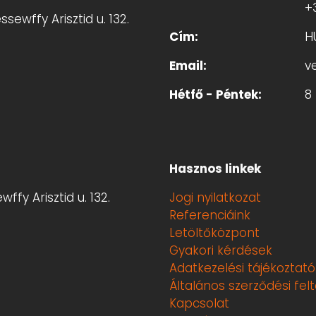
+
sewffy Arisztid u. 132.
Cím:
H
Email:
v
Hétfő - Péntek:
8 
Hasznos linkek
ffy Arisztid u. 132.
Jogi nyilatkozat
Referenciáink
Letöltőközpont
Gyakori kérdések
Adatkezelési tájékoztató
Általános szerződési fel
Kapcsolat