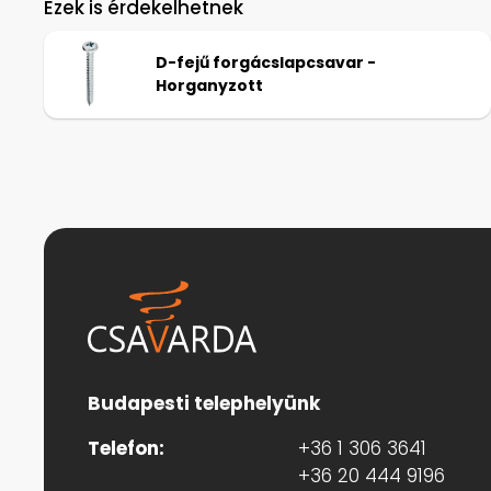
Ezek is érdekelhetnek
D-fejű forgácslapcsavar -
Horganyzott
Budapesti telephelyünk
Telefon:
+36 1 306 3641
+36 20 444 9196