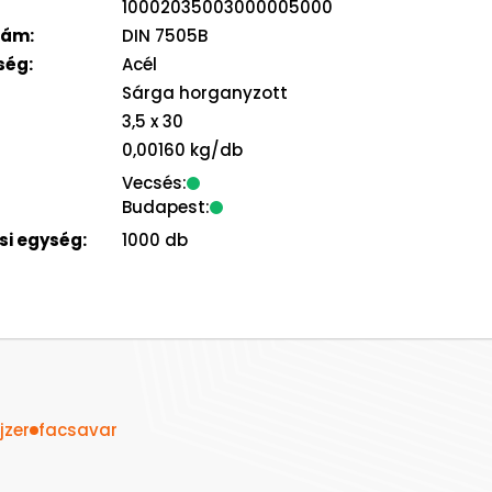
10002035003000005000
zám:
DIN 7505B
ség:
Acél
Sárga horganyzott
3,5
x 30
0,00160 kg/db
Vecsés:
Budapest:
i egység:
1000 db
jzer
facsavar