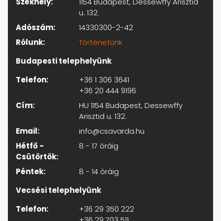
Székhely:
1154 Budapest, Dessewffy Arisztid
u. 132.
Adószám:
14330300-2-42
Rólunk:
Történetünk
Budapesti telephelyünk
Telefon:
+36 1 306 3641
+36 20 444 9196
Cím:
HU 1154 Budapest, Dessewffy
Arisztid u. 132.
Email:
info@csavarda.hu
Hétfő -
8 - 17 óráig
Csütörtök:
Péntek:
8 - 14 óráig
Vecsési telephelyünk
Telefon:
+36 29 350 222
+36 29 703 511