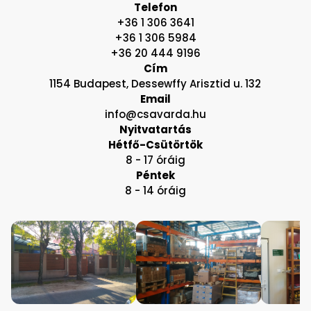
Telefon
+36 1 306 3641
+36 1 306 5984
+36 20 444 9196
Cím
1154 Budapest, Dessewffy Arisztid u. 132
Email
info@csavarda.hu
Nyitvatartás
Hétfő-Csütörtök
8 - 17 óráig
Péntek
8 - 14 óráig