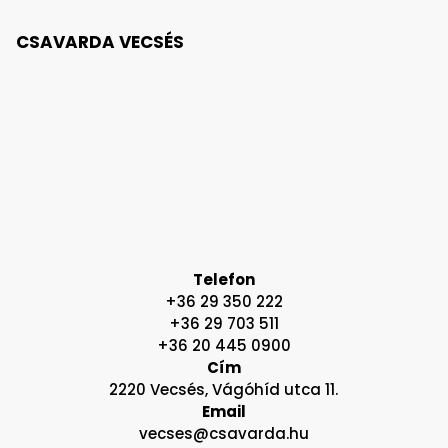
CSAVARDA VECSÉS
Telefon
+36 29 350 222
+36 29 703 511
+36 20 445 0900
Cím
2220 Vecsés, Vágóhíd utca 11.
Email
vecses@csavarda.hu