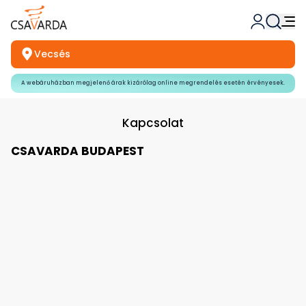
Vecsés
A webáruházban megjelenő árak kizárólag online megrendelés esetén érvényesek.
Kapcsolat
CSAVARDA BUDAPEST