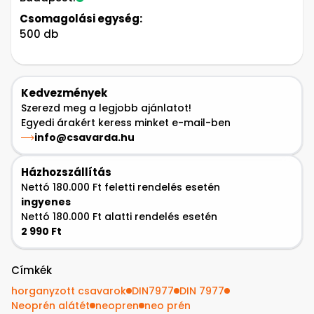
Csomagolási egység:
500 db
Kedvezmények
Szerezd meg a legjobb ajánlatot!
Egyedi árakért keress minket e-mail-ben
info@csavarda.hu
Házhozszállítás
Nettó 180.000 Ft feletti rendelés esetén
ingyenes
Nettó 180.000 Ft alatti rendelés esetén
2 990 Ft
Címkék
horganyzott csavarok
DIN7977
DIN 7977
Neoprén alátét
neopren
neo prén