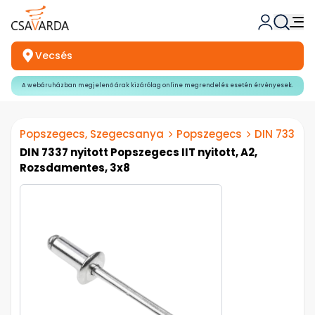
Vecsés
A webáruházban megjelenő árak kizárólag online megrendelés esetén érvényesek.
Popszegecs, Szegecsanya
Popszegecs
DIN 7337 A2
DIN 7337 nyitott Popszegecs IIT nyitott, A2,
Rozsdamentes, 3x8