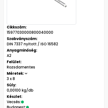
Cikkszám:
15977030000800040000
Szabványszám:
DIN 7337 nyitott / ISO 16582
Anyagminőség:
A2
Felület:
Rozsdamentes
Méretek:
3
x 8
Súly:
0,00100 kg/db
Készlet:
Vecsés:
Budapest: