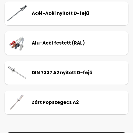
Acél-Acél nyitott D-fejű
Alu-Acél festett (RAL)
DIN 7337 A2 nyitott D-fejű
Zárt Popszegecs A2