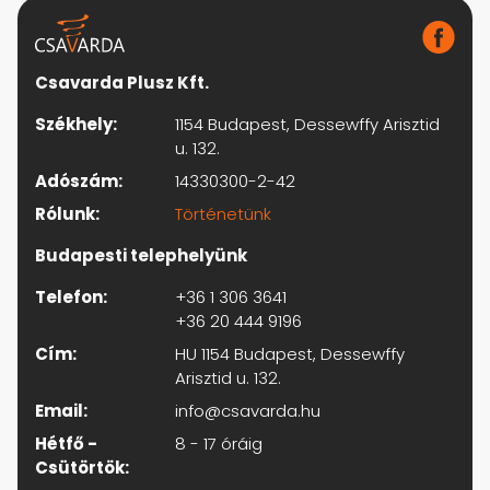
Csavarda Plusz Kft.
Székhely:
1154 Budapest, Dessewffy Arisztid
u. 132.
Adószám:
14330300-2-42
Rólunk:
Történetünk
Budapesti telephelyünk
Telefon:
+36 1 306 3641
+36 20 444 9196
Cím:
HU 1154 Budapest, Dessewffy
Arisztid u. 132.
Email:
info@csavarda.hu
Hétfő -
8 - 17 óráig
Csütörtök: