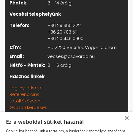
Péntek:
8 - 14 óráig
Vecsési telephelyünk
Telefon:
+36 29 350 222
+36 29 703 511
+36 20 445 0900
Cím:
HU 2220 Vecsés, Vágóhíd utca 11.
Email:
vecses@csavarda.hu
Hétfő - Péntek:
8 - 16 óráig
Hasznos linkek
Jogi nyilatkozat
Referenciáink
Letöltőközpont
Gyakori kérdések
Adatkezelési tájékoztató
×
Általános szerződési feltételek
Ez a weboldal sütiket használ
Kapcsolat
Cookie-kat használunk a tartalom, a hirdetések személyre szabására